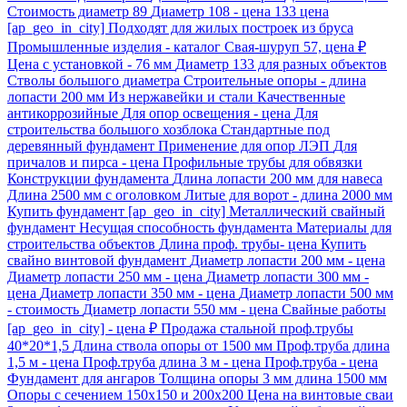
Стоимость диаметр 89
Диаметр 108 - цена
133 цена
[ap_geo_in_city]
Подходят для жилых построек из бруса
Промышленные изделия - каталог
Свая-шуруп 57, цена ₽
Цена с установкой - 76 мм
Диаметр 133 для разных объектов
Стволы большого диаметра
Строительные опоры - длина
лопасти 200 мм
Из нержавейки и стали
Качественные
антикоррозийные
Для опор освещения - цена
Для
строительства большого хозблока
Стандартные под
деревянный фундамент
Применение для опор ЛЭП
Для
причалов и пирса - цена
Профильные трубы для обвязки
Конструкции фундамента
Длина лопасти 200 мм для навеса
Длина 2500 мм с оголовком
Литые для ворот - длина 2000 мм
Купить фундамент [ap_geo_in_city]
Металлический свайный
фундамент
Несущая способность фундамента
Материалы для
строительства объектов
Длина проф. трубы- цена
Купить
свайно винтовой фундамент
Диаметр лопасти 200 мм - цена
Диаметр лопасти 250 мм - цена
Диаметр лопасти 300 мм -
цена
Диаметр лопасти 350 мм - цена
Диаметр лопасти 500 мм
- стоимость
Диаметр лопасти 550 мм - цена
Свайные работы
[ap_geo_in_city] - цена ₽
Продажа стальной проф.трубы
40*20*1,5
Длина ствола опоры от 1500 мм
Проф.труба длина
1,5 м - цена
Проф.труба длина 3 м - цена
Проф.труба - цена
Фундамент для ангаров
Толщина опоры 3 мм длина 1500 мм
Опоры с сечением 150х150 и 200х200
Цена на винтовые сваи