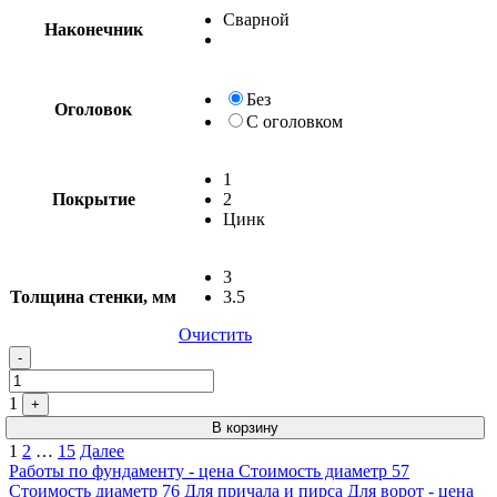
Сварной
Наконечник
Без
Оголовок
С оголовком
1
Покрытие
2
Цинк
3
Толщина стенки, мм
3.5
Очистить
-
1
+
В корзину
Пагинация
1
2
…
15
Далее
Работы по фундаменту - цена
Стоимость диаметр 57
записей
Стоимость диаметр 76
Для причала и пирса
Для ворот - цена